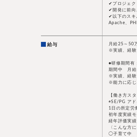
✔︎プロジェ
✔︎開発に前
✔︎以下のス
Apache、PH
月給25～5
給与
※実績、経験
●研修期間有
期間中 月給
※実績、経験
※能力に応じ
【働き方スタ
◉SE/PG
1日の所定労
初年度実績モ
経年評価実績
〈こんな方に
◯子育て中