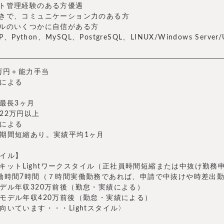
クト管理経験のある方優遇
向きで、コミュニケーション力のある方
キルのいくつかに自信がある方
P、Python、MySQL、PostgreSQL、LINUX/Windows Server
0万円＋能力手当
による
 最長3ヶ月
22万円以上
による
期間短縮あり。実績平均1ヶ月
イル】
 アドキットLightワークスタイル（正社員時間短縮または中抜け勤務
働時間7時間（７時間実働勤務であれば、申請で中抜けや時差
デル年収320万前後（勤怠・実績による）
モデル年収420万前後（勤怠・実績による）
向いています・・・Lightスタイル〉