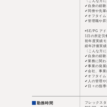
〈こんな方に
✔︎自身の経
✔︎同僚や先
✔︎オフタイ
✔︎管理職や
◉SE/PG 
1日の所定労
初年度実績モ
経年評価実績
〈こんな方に
✔︎自身の経
✔︎業務に関
✔︎事業の発
✔︎会社、事
✔︎オフタイ
✔︎人の管理
✔︎日々の指
フレックスタ
勤務時間