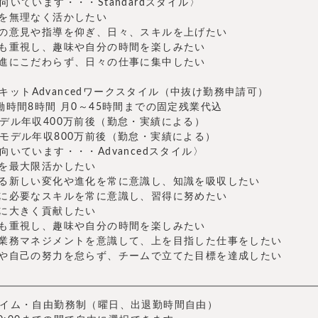
向いています・・・Standardスタイル〉
験を無理なく活かしたい
輩の意見や指導を仰ぎ、日々、スキルを上げたい
ムも重視し、趣味や自分の時間を楽しみたい
昇進にこだわらず、日々の仕事に集中したい
アドキットAdvancedワークスタイル（中抜け勤務申請可）
働時間8時間 月0～45時間までの固定残業代込
デル年収400万前後（勤怠・実績による）
モデル年収800万前後（勤怠・実績による）
向いています・・・Advancedスタイル〉
験を最大限活かしたい
わる新しい変化や進化を常に意識し、知識を吸収したい
展に必要なスキルを常に意識し、習得に努めたい
業に大きく貢献したい
ムも重視し、趣味や自分の時間を楽しみたい
や業務マネジメントを意識して、上を目指した仕事をしたい
導や自己の努力を怠らず、チームで立てた目標を達成したい
イム・自由勤務制（曜日、出退勤時間自由）