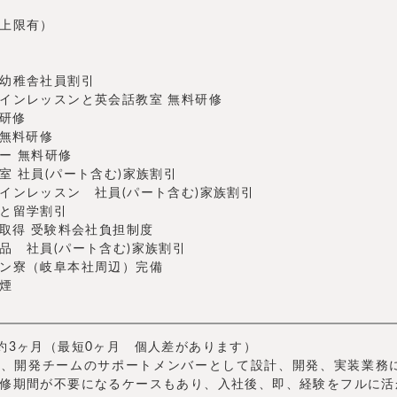
上限有）
幼稚舎社員割引
インレッスンと英会話教室 無料研修
料研修
ア無料研修
ー 無料研修
室 社員(パート含む)家族割引
インレッスン 社員(パート含む)家族割引
と留学割引
格取得 受験料会社負担制度
品 社員(パート含む)家族割引
ン寮（岐阜本社周辺）完備
煙
約3ヶ月（最短0ヶ月 個人差があります）
は、開発チームのサポートメンバーとして設計、開発、実装業務
修期間が不要になるケースもあり、入社後、即、経験をフルに活