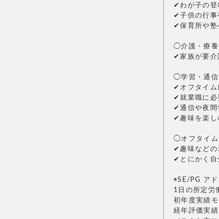
✔︎わが子の
✔︎子供の行
✔︎保育所や
◯介護・療養
✔︎家族が要
◯学習・通信
✔︎オフタイ
✔︎就業職に
✔︎通信や夜
✔︎趣味を楽
◯オフタイム
✔︎趣味など
✔︎とにかく
◉SE/PG 
1日の所定労
初年度実績モ
経年評価実績