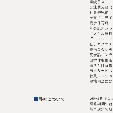
業績手当
交通費支給（
社員寮完備
子育て手当て
提携保育所・
英会話オンラ
ITスキル無
ITエンジニ
ビジネスマナ
提携英会話教
英会話オンラ
留学休暇推進
語学とIT資
当社サービス
社員マンショ
敷地内全面禁
○研修期間は
弊社について
研修期間中
能力次第で研