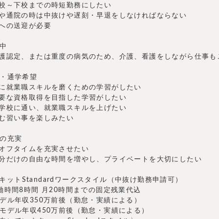
登校～下校までの時短勤務にしたい
事や通院の時は中抜けや遅刻・早退をしなければならない
塾への送迎が必要
中
介護認定、または重度の病気のため、介護、看護をしながら仕事も
・通学希望
ムに就業職スキルを磨くための学習がしたい
必要な資格取得を目指した学習がしたい
間学校に通い、就業職スキルを上げたい
しむ習い事を楽しみたい
の充実
のオフタイムを充実させたい
自分だけの自由な時間を増やし、プライベートを大切にしたい
アドキットStandardワークスタイル（中抜け勤務申請可）
働時間8時間 月20時間までの固定残業代込
デル年収350万前後（勤怠・実績による）
モデル年収450万前後（勤怠・実績による）