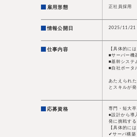
正社員採用
雇用形態
2025/11/21
情報公開日
【具体的には
仕事内容
■サーバー機
■基幹システ
■自社ポータ
あたえられ
とスキルが発
専門・短大卒
応募資格
●設計から導
発に挑戦する
【具体的には
✔︎サーバ構