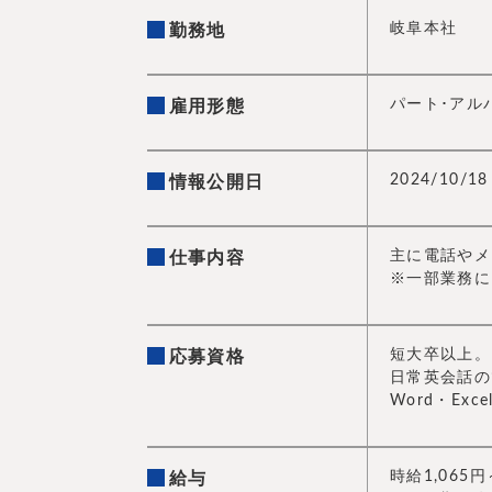
岐阜本社
勤務地
パート･アル
雇用形態
2024/10/18
情報公開日
主に電話やメ
仕事内容
※一部業務に
短大卒以上。
応募資格
日常英会話の
Word・E
時給1,065円
給与