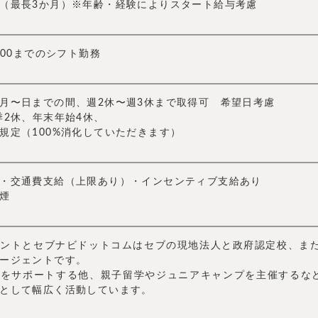
（最長3か月）※年齢・経験によりスタート給与考慮
：00までのシフト勤務
月〜日までの間、週2休〜週3休まで取得可 希望日考慮
季2休、年末年始4休、
規定（100%消化していただきます）
・交通費支給（上限あり）・インセンティブ支給あり
煙
ントとセブナビドットコムはセブの現地法人と政府認定校、また
ージェントです。
般をサポートする他、親子留学やジュニアキャンプを主催するな
として幅広く活動しています。