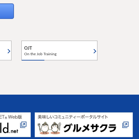
OJT
On the Job Training