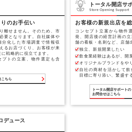
トータル開店サ
Store Opening Support
くりのお手伝い
お客様の新規出店を
り離せません。そのため、市
コンセプト立案から物件
必要となります。自社媒体や
発、開店後の経営計画の立
細分化した市場調査で情報収
舗の看板・名刺など、店舗
えるお店づくり、お客様が来
独立、新規開業したい
促に戦略的に役立てます。
飲食業経験はあるが、開
セプトの立案、物件選定も含
オリジナルブランドをや
自社の商材を活かして飲
目標に寄り添い、繁盛す
はこちら
トータル開店サポートの
お問合せはこちら
ロデュース