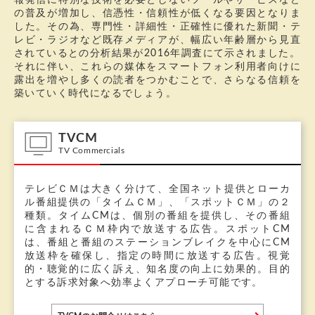
報発信に特別な技術を必要としないツールやサービスなど
の普及が増加し、信憑性・信頼性が低くなる要因となりま
した。その為、専門性・詳細性・正確性に優れた新聞・テ
レビ・ラジオなど既存メディアが、幅広い年齢層から見直
されているとの分析結果が2016年調査にて示されました。
それに伴い、これらの媒体をスマートフォン利用者向けに
露出を増やし多くの読者をつかむことで、さらなる信頼を
築いていく時代になるでしょう。
TVCM
TV Commercials
テレビＣＭは大きく分けて、全国ネット提供とローカ
ル番組提供の「タイムＣＭ」、「スポットＣＭ」の２
種類。タイムCMは、個別の番組を提供し、その番組
に含まれるＣＭ枠内で放送する広告。スポットCM
は、番組と番組のステーションブレイクを中心にCM
放送枠を確保し、指定の時間に放送する広告。視覚
的・聴覚的に広く訴え、知名度の向上に効果的。目的
とする訴求対象へ効率よくアプローチ可能です。