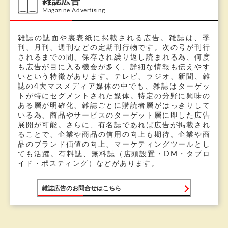
雑誌広告
Magazine Advertising
雑誌の誌面や裏表紙に掲載される広告。雑誌は、季
刊、月刊、週刊などの定期刊行物です。次の号が刊行
されるまでの間、保存され繰り返し読まれる為、何度
も広告が目に入る機会が多く、詳細な情報も伝えやす
いという特徴があります。テレビ、ラジオ、新聞、雑
誌の4大マスメディア媒体の中でも、雑誌はターゲッ
トが特にセグメントされた媒体。特定の分野に興味の
ある層が明確化、雑誌ごとに購読者層がはっきりして
いる為、商品やサービスのターゲット層に即した広告
展開が可能。さらに、有名誌であれば広告が掲載され
ることで、企業や商品の信用の向上も期待。企業や商
品のブランド価値の向上、マーケティングツールとし
ても活躍。有料誌、無料誌（店頭設置・DM・タブロ
イド・ポスティング）などがあります。
雑誌広告のお問合せはこちら