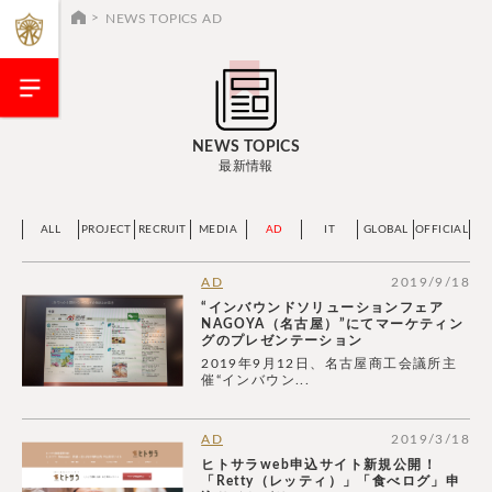
NEWS TOPICS AD
NEWS TOPICS
最新情報
ALL
PROJECT
RECRUIT
MEDIA
AD
IT
GLOBAL
OFFICIAL
AD
2019/9/18
“インバウンドソリューションフェア
NAGOYA（名古屋）”にてマーケティン
グのプレゼンテーション
2019年9月12日、名古屋商工会議所主
催“インバウン...
AD
2019/3/18
ヒトサラweb申込サイト新規公開！
「Retty（レッティ）」「食べログ」申