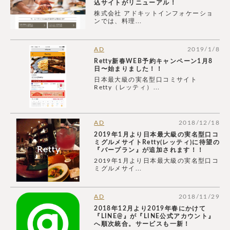
込サイトがリニューアル！
株式会社 アドキットインフォケーショ
ンでは、料理...
AD
2019/1/8
Retty新春WEB予約キャンペーン1月8
日〜始まりました！！
日本最大級の実名型口コミサイト
Retty（レッティ）...
AD
2018/12/18
2019年1月より日本最大級の実名型口コ
ミグルメサイトRetty(レッティ)に待望の
『バープラン』が追加されます！！
2019年1月より日本最大級の実名型口コ
ミグルメサイ...
AD
2018/11/29
2018年12月より2019年春にかけて
『LINE@』が『LINE公式アカウント』
へ順次統合。サービスも一新！