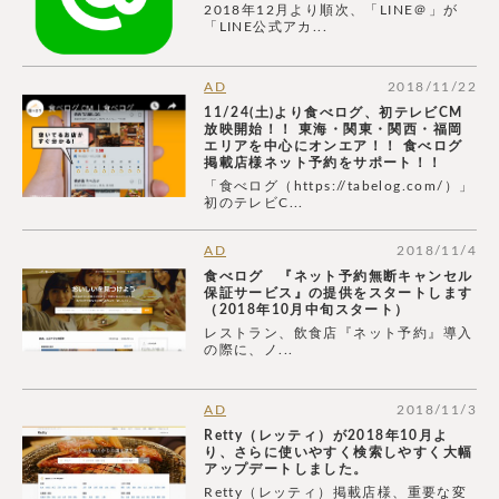
2018年12月より順次、「LINE＠」が
「LINE公式アカ...
AD
2018/11/22
11/24(土)より食べログ、初テレビCM
放映開始！！ 東海・関東・関西・福岡
エリアを中心にオンエア！！ 食べログ
掲載店様ネット予約をサポート！！
「食べログ（https://tabelog.com/）」
初のテレビC...
AD
2018/11/4
食べログ 『ネット予約無断キャンセル
保証サービス』の提供をスタートします
（2018年10月中旬スタート）
レストラン、飲食店『ネット予約』導入
の際に、ノ...
AD
2018/11/3
Retty（レッティ）が2018年10月よ
り、さらに使いやすく検索しやすく大幅
アップデートしました。
Retty（レッティ）掲載店様、重要な変