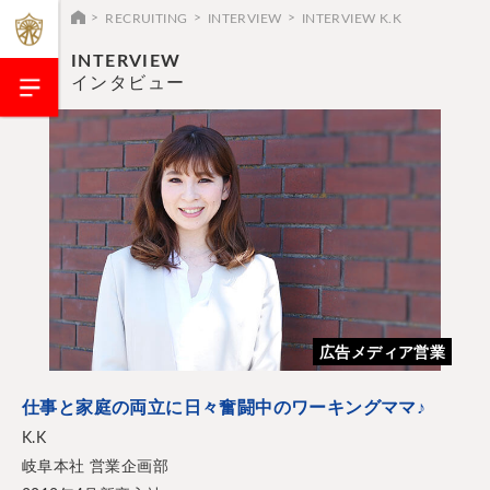
RECRUITING
INTERVIEW
INTERVIEW K.K
INTERVIEW
インタビュー
広告メディア営業
仕事と家庭の両立に日々奮闘中のワーキングママ♪
K.K
岐阜本社 営業企画部