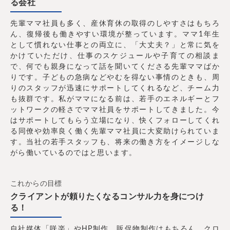
る会社
先輩ママ社員も多く、産休育休の取得のしやすさはもちろ
ん、復帰後も働きやすい環境が整っています。ママ1年生
として慣れない仕事との両立に、「大丈夫？」と常に気を
かけていただけ、仕事のスケジュールや子育ての相談ま
で、何でも親身になって話を聞いてくださる先輩ママばか
りです。子どもの急病などやむを得ない事情のときも、周
りのスタッフが迅速にサポートしてくれるなど、チーム力
も抜群です。私がママになる前は、若手のエネルギーとフ
ットワークの軽さでママ社員をサポートしてきました。今
はサポートしてもらう立場になり、快くフォローしてくれ
る同僚や効率良く働く先輩ママ社員に大変助けられていま
す。当社の若手スタッフも、将来の働き方をイメージしな
がら働いているのではと思います。
これからの目標
クライアントが頼りたくなるコンサル力を身につけ
る！
自社媒体「咲楽」やHP制作、販促物制作はもちろん、クロ