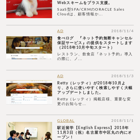
Webスキームをプラス支援。
SaaS型SFA/CRMのORACLE Sales
Cloudは、顧客情報か...
AD
2018/11/4
食べログ 『ネット予約無断キャンセル
保証サービス』の提供をスタートします
（2018年10月中旬スタート）
レストラン、飲食店『ネット予約』導入
の際に、ノ...
AD
2018/11/3
Retty（レッティ）が2018年10月よ
り、さらに使いやすく検索しやすく大幅
アップデートしました。
Retty（レッティ）掲載店様、重要な変
更のお知らせ...
GLOBAL
2018/11/1
駅近留学【English Express】2018年
11月3日（祝）名古屋市中区丸の内にオ
ープン！