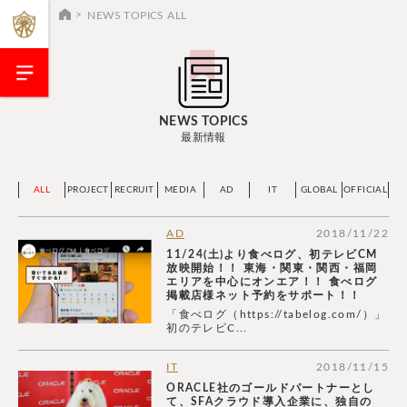
NEWS TOPICS ALL
NEWS TOPICS
最新情報
ALL
PROJECT
RECRUIT
MEDIA
AD
IT
GLOBAL
OFFICIAL
AD
2018/11/22
11/24(土)より食べログ、初テレビCM
放映開始！！ 東海・関東・関西・福岡
エリアを中心にオンエア！！ 食べログ
掲載店様ネット予約をサポート！！
「食べログ（https://tabelog.com/）」
初のテレビC...
IT
2018/11/15
ORACLE社のゴールドパートナーとし
て、SFAクラウド導入企業に、独自の