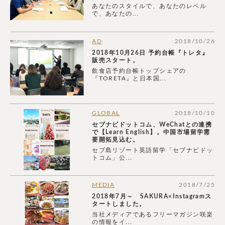
あなたのスタイルで、あなたのレベル
で、あなたの...
AD
2018/10/26
2018年10月26日 予約台帳『トレタ』
販売スタート。
飲食店予約台帳トップシェアの
『TORETA』と日本国...
GLOBAL
2018/10/10
セブナビドットコム、WeChatとの連携
で【Learn English】。中国市場留学需
要開拓見込む。
セブ島リゾート英語留学「セブナビドッ
トコム」公...
MEDIA
2018/7/25
2018年7月～ SAKURA×Instagramス
タートしました。
当社メディアであるフリーマガジン咲楽
の情報をイ...