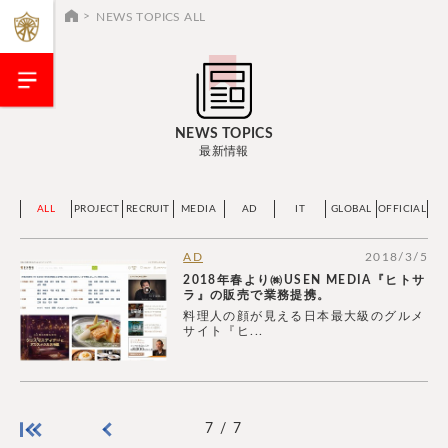
NEWS TOPICS ALL
NEWS TOPICS
最新情報
ALL
PROJECT
RECRUIT
MEDIA
AD
IT
GLOBAL
OFFICIAL
AD
2018/3/5
2018年春より㈱USEN MEDIA『ヒトサ
ラ』の販売で業務提携。
料理人の顔が見える日本最大級のグルメ
サイト『ヒ...
7 / 7